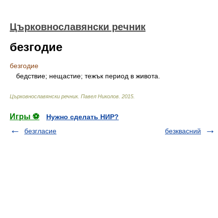
Църковнославянски речник
безгодие
безгодие
бедствие; нещастие; тежък период в живота.
Църковнославянски речник
.
Павел Николов
.
2015
.
Игры ⚽
Нужно сделать НИР?
безгласие
безквасний