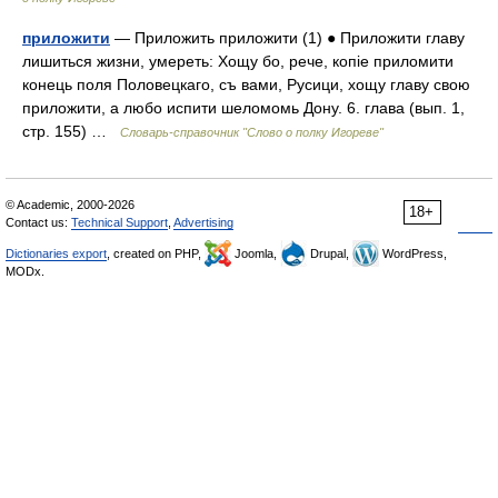
приложити
— Приложить приложити (1) ● Приложити главу
лишиться жизни, умереть: Хощу бо, рече, копіе приломити
конець поля Половецкаго, съ вами, Русици, хощу главу свою
приложити, а любо испити шеломомь Дону. 6. глава (вып. 1,
стр. 155) …
Словарь-справочник "Слово о полку Игореве"
© Academic, 2000-2026
18+
Contact us:
Technical Support
,
Advertising
Dictionaries export
, created on PHP,
Joomla,
Drupal,
WordPress,
MODx.