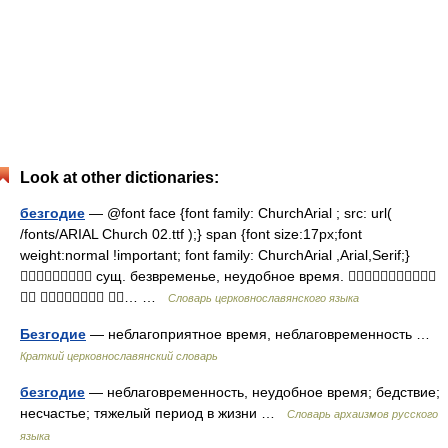
Look at other dictionaries:
безгодие
— @font face {font family: ChurchArial ; src: url(
/fonts/ARIAL Church 02.ttf );} span {font size:17px;font
weight:normal !important; font family: ChurchArial ,Arial,Serif;}
 сущ. безвременье, неудобное время. 
  … …
Словарь церковнославянского языка
Безгодие
— неблагоприятное время, неблаговременность …
Краткий церковнославянский словарь
безгодие
— неблаговременность, неудобное время; бедствие;
несчастье; тяжелый период в жизни …
Cловарь архаизмов русского
языка