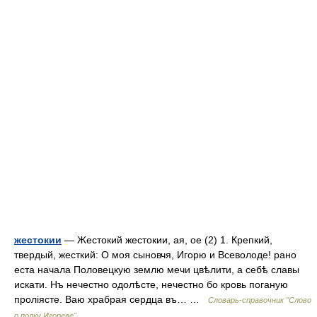
жестокии
— Жестокий жестокии, ая, ое (2) 1. Крепкий,
твердый, жесткий: О моя сыновчя, Игорю и Всеволоде! рано
еста начала Половецкую землю мечи цвѣлити, а себѣ славы
искати. Нъ нечестно одолѣсте, нечестно бо кровь поганую
проліясте. Ваю храбрая сердца въ… …
Словарь-справочник "Слово
о полку Игореве"